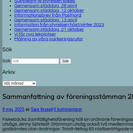
Suppleant till styrelsen sökes
Gemensam städdag, 26 april
Gemensam städdag, 12 oktober
Informationsbrev från Postnord
Gemensam städdag, 13 april
Information från styrelsen höst/vinter 2023
Gemensam städdag, 21 oktober
Vi får nya lekplatser
Målning av våra parkeringsrutor
Sök
Sök
Arkiv
Arkiv
Sammanfattning av föreningsstämman 28
9 maj, 2025
av
Sara Krusell
·
0 kommentarer
Fiskebäcks Samfällighetsförening höll sin ordinarie förening
utsågs Jenny Sjöstedt. Stämman utsåg också två medlemmar ti
godkändes utan ändringar. Totalt deltog 63 röstberättigade