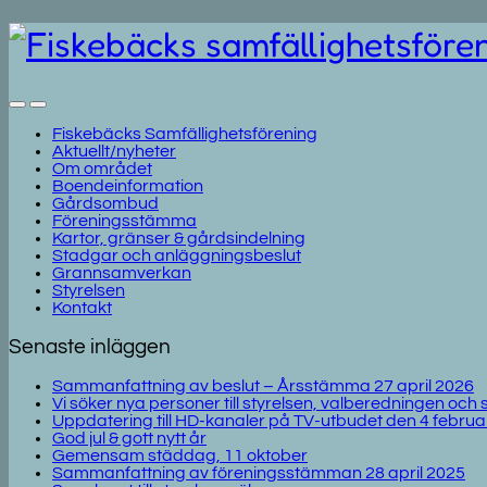
Fiskebäcks Samfällighetsförening
Aktuellt/nyheter
Om området
Boendeinformation
Gårdsombud
Föreningsstämma
Kartor, gränser & gårdsindelning
Stadgar och anläggningsbeslut
Grannsamverkan
Styrelsen
Kontakt
Senaste inläggen
Sammanfattning av beslut – Årsstämma 27 april 2026
Vi söker nya personer till styrelsen, valberedningen och
Uppdatering till HD-kanaler på TV-utbudet den 4 februa
God jul & gott nytt år
Gemensam städdag, 11 oktober
Sammanfattning av föreningsstämman 28 april 2025