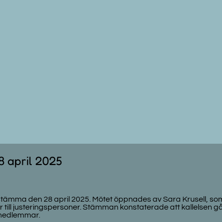
 april 2025
sstämma den 28 april 2025. Mötet öppnades av Sara Krusell, som
ll justeringspersoner. Stämman konstaterade att kallelsen gå
 medlemmar.