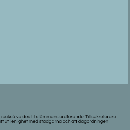
 också valdes till stämmans ordförande. Till sekreterare
tt ut i enlighet med stadgarna och att dagordningen