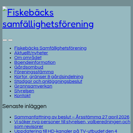
Fiskebäcks Samfällighetsförening
Aktuellt/nyheter
Om området
Boendeinformation
Gårdsombud
Föreningsstämma
Kartor, gränser & gårdsindelning
Stadgar och anläggningsbeslut
Grannsamverkan
Styrelsen
Kontakt
Senaste inläggen
Sammanfattning av beslut – Årsstämma 27 april 2026
Vi söker nya personer till styrelsen, valberedningen och
som revisorer
Uppdatering till HD-kanaler på TV-utbudet den 4