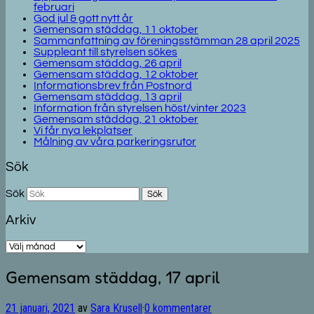
februari
God jul & gott nytt år
Gemensam städdag, 11 oktober
Sammanfattning av föreningsstämman 28 april 2025
Suppleant till styrelsen sökes
Gemensam städdag, 26 april
Gemensam städdag, 12 oktober
Informationsbrev från Postnord
Gemensam städdag, 13 april
Information från styrelsen höst/vinter 2023
Gemensam städdag, 21 oktober
Vi får nya lekplatser
Målning av våra parkeringsrutor
Sök
Sök
Arkiv
Arkiv
Gemensam städdag, 17 april
21 januari, 2021
av
Sara Krusell
·
0 kommentarer