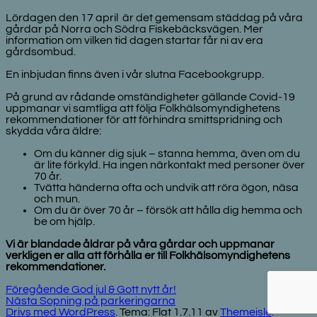
Lördagen den 17 april är det gemensam städdag på våra
gårdar på Norra och Södra Fiskebäcksvägen. Mer
information om vilken tid dagen startar får ni av era
gårdsombud.
En inbjudan finns även i vår slutna Facebookgrupp.
På grund av rådande omständigheter gällande Covid-19
uppmanar vi samtliga att följa Folkhälsomyndighetens
rekommendationer för att förhindra smittspridning och
skydda våra äldre:
Om du känner dig sjuk – stanna hemma, även om du
är lite förkyld. Ha ingen närkontakt med personer över
70 år.
Tvätta händerna ofta och undvik att röra ögon, näsa
och mun.
Om du är över 70 år – försök att hålla dig hemma och
be om hjälp.
Vi är blandade åldrar på våra gårdar och uppmanar
verkligen er alla att förhålla er till Folkhälsomyndighetens
rekommendationer.
Inläggsnavigering
Föregående
Föregående
God jul & Gott nytt år!
Nästa
inlägg:
Nästa
Sopning på parkeringarna
inlägg:
Drivs med WordPress
. Tema: Flat 1.7.11 av
Themeisle
.